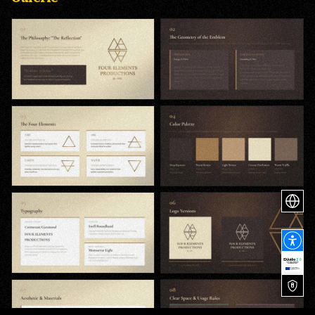
Die Philosophie
Emblem-Geometrie
Die Vier Elemente
Farbpalette
Typografie
Logo-Versionen