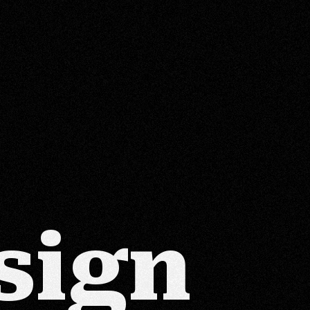
s
i
g
n