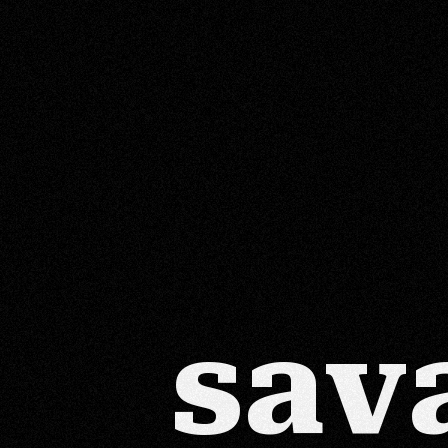
s
a
v