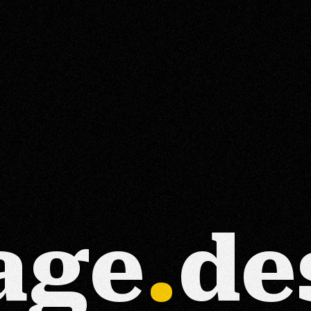
a
g
e
.
d
e