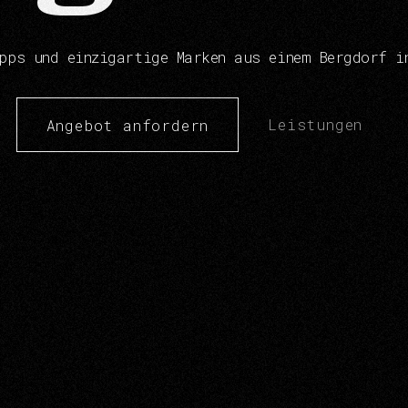
p
p
s
u
n
d
e
i
n
z
i
g
a
r
t
i
g
e
M
a
r
k
e
n
a
u
s
e
i
n
e
m
B
e
r
g
d
o
r
f
i
Leistungen
Angebot anfordern