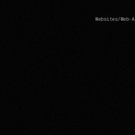
W
e
b
s
i
t
e
s
/
W
e
b
-
A