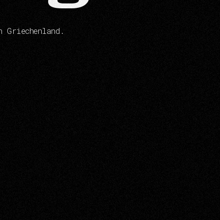
n
G
r
i
e
c
h
e
n
l
a
n
d
.