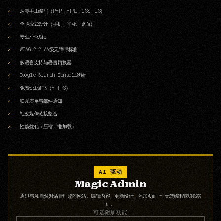
从零手工编码（PHP、HTML、CSS、JS）
全响应式设计（手机、平板、桌面）
专业SEO优化
WCAG 2.2 AA级无障碍标准
多语言支持与语言切换器
Google Search Console就绪
免费SSL证书（HTTPS）
联系表单与邮件通知
社交媒体链接整合
性能优化（压缩、懒加载）
AI 驱动
Magic Admin
通过与AI自然对话管理您的网站。编辑内容、更新设计、添加页面 — 无需编程或CMS培
训。
可选附加功能