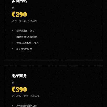
多页网站
起
€290
企业、作品集、组织机构
根据需求3-10+页
图片画廊与灯箱浏览
博客/新闻板块（可选）
2-3轮设计修改
电子商务
起
€390
在线商城、支付、管理面板
产品目录与筛选功能