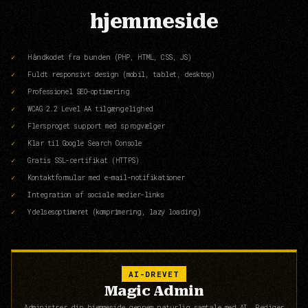
hjemmeside
Håndkodet fra bunden (PHP, HTML, CSS, JS)
Fuldt responsivt design (mobil, tablet, desktop)
Professionel SEO-optimering
WCAG 2.2 Level AA tilgængelighed
Flersproget support med sprogvælger
Klar til Google Search Console
Gratis SSL-certifikat (HTTPS)
Kontaktformular med e-mail-notifikationer
Integration af sociale medier-links
Ydelsesoptimeret (komprimering, lazy loading)
AI-DREVET
Magic Admin
Administrer din hjemmeside gennem naturlig samtale med AI. Rediger