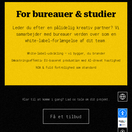
For bureauer & studier
Leder du efter en pålidelig kreativ partner? Vi
samarbejder med bureauer verden over som en
white-label-forlængelse af dit team.
White-label-udvikling — vi bygger, du brander
Omkostningseffektiv EU-baseret produktion med AI-drevet hastighed
NDA & fuld fortrolighed som standard
Klar til at komme i gang? Lad os tale om dit projekt.
Få et tilbud