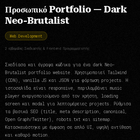
Προσωπικό Portfolio — Dark
Neo-Brutalist
Web Development
2 εβδομάδες
|
Σχεδιαστής & Frontend Προγραμματιστής
Σχεδίασα και έγραψα κώδικα για ένα dark Neo-
Brutalist portfolio website. Χρησιμοποιεί Tailwind
(CDN), vanilla JS και JSON για φόρτωση projects. Η
ιστοσελίδα είναι responsive, περιλαμβάνει music
player ενεργοποιούμενο από τον χρήστη, loading
screen και modal για λεπτομέρειες projects. Ρύθμισα
τα βασικά SEO (title, meta description, canonical,
Open Graph/Twitter), robots.txt και sitemap.
Κατασκευάστηκε με έμφαση σε απλό UI, υψηλή αντίθεση
και καθαρό motion.