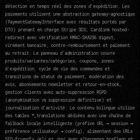
détection en temps réel des zones d'expédition. Les
paiements utilisent une abstraction gateway-agnostique
(PaymentGatewayInterface avec résultats portés par
DTO) prenant en charge Stripe 3DS, Cardlink hosted-
redirect avec vérification HMAC-SHA256 digest,
virement bancaire, contre-remboursement et paiement
au retrait. Le panneau d'administration couvre
produits/variantes/catégories, coupons, zones
d'expédition, cycle de vie des commandes et
transitions de statut de paiement, modération des
avis, abonnements newsletter et retour-en-stock,
gestion clients avec auto-suppression RGPD
(anonymisation vs suppression définitive) et
journalisation d'activité. Le contenu bilingue utilise
des tables *_translations dédiées avec une chaîne de
fallback locale intelligente (préfixe URL → session →
préférence utilisateur → config), alimentant des URLs
SEO-friendly /el/ et /en/ avec alternates hreflang et