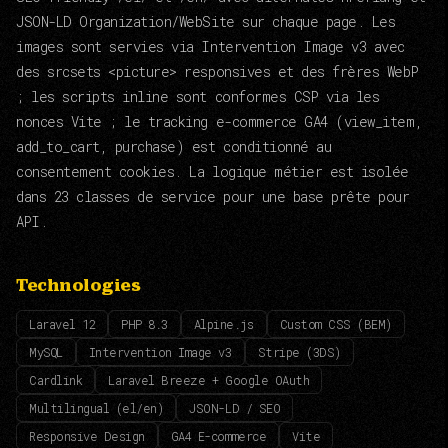
JSON-LD Organization/WebSite sur chaque page. Les
images sont servies via Intervention Image v3 avec
des srcsets <picture> responsives et des frères WebP
; les scripts inline sont conformes CSP via les
nonces Vite ; le tracking e-commerce GA4 (view_item,
add_to_cart, purchase) est conditionné au
consentement cookies. La logique métier est isolée
dans 23 classes de service pour une base prête pour
API.
Technologies
Laravel 12
PHP 8.3
Alpine.js
Custom CSS (BEM)
MySQL
Intervention Image v3
Stripe (3DS)
Cardlink
Laravel Breeze + Google OAuth
Multilingual (el/en)
JSON-LD / SEO
Responsive Design
GA4 E-commerce
Vite